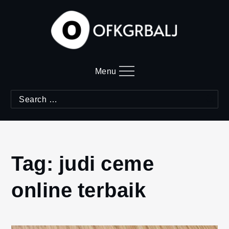
Skip
to
content
Menu
Search
Searc
for:
Tag:
judi ceme
Home
judi
online terbaik
ceme
online
terbaik