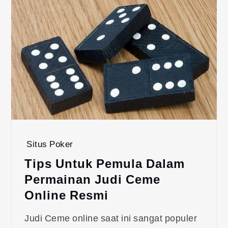
Situs Poker
Tips Untuk Pemula Dalam
Permainan Judi Ceme
Online Resmi
Judi Ceme online saat ini sangat populer