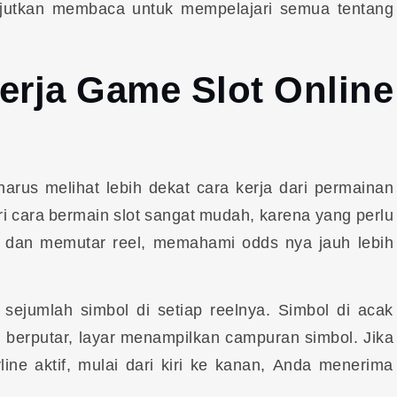
njutkan membaca untuk mempelajari semua tentang
erja Game Slot Online
rus melihat lebih dekat cara kerja dari permainan
i cara bermain slot sangat mudah, karena yang perlu
 dan memutar reel, memahami odds nya jauh lebih
 sejumlah simbol di setiap reelnya. Simbol di acak
i berputar, layar menampilkan campuran simbol. Jika
line aktif, mulai dari kiri ke kanan, Anda menerima