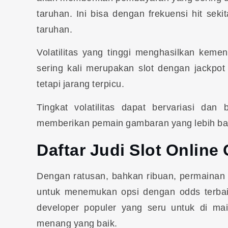
taruhan. Ini bisa dengan frekuensi hit s
taruhan.
Volatilitas yang tinggi menghasilkan keme
sering kali merupakan slot dengan jackpo
tetapi jarang terpicu.
Tingkat volatilitas dapat bervariasi da
memberikan pemain gambaran yang lebih bai
Daftar Judi Slot Online
Dengan ratusan, bahkan ribuan, permainan yan
untuk menemukan opsi dengan odds terbai
developer populer yang seru untuk di m
menang yang baik.