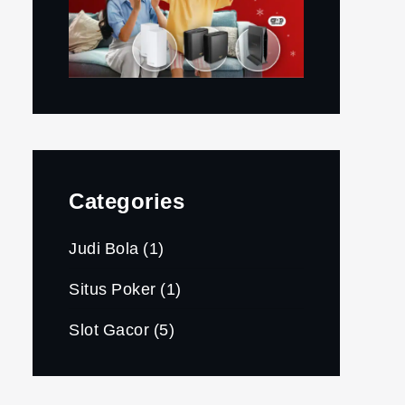
Categories
Judi Bola
(1)
Situs Poker
(1)
Slot Gacor
(5)