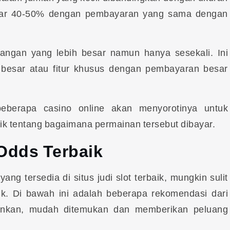
ekitar 40-50% dengan pembayaran yang sama dengan
nangan yang lebih besar namun hanya sesekali. Ini
t besar atau fitur khusus dengan pembayaran besar
n beberapa casino online akan menyorotinya untuk
k tentang bagaimana permainan tersebut dibayar.
 Odds Terbaik
g tersedia di situs judi slot terbaik, mungkin sulit
k. Di bawah ini adalah beberapa rekomendasi dari
ainkan, mudah ditemukan dan memberikan peluang