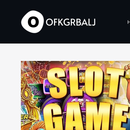
Skip
to
content