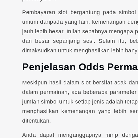
Pembayaran slot bergantung pada simbol
umum daripada yang lain, kemenangan den
jauh lebih besar. Inilah sebabnya mengapa 
dan besar sepanjang sesi. Selain itu, b
dimaksudkan untuk menghasilkan lebih ban
Penjelasan Odds Permai
Meskipun hasil dalam slot bersifat acak 
dalam permainan, ada beberapa parameter
jumlah simbol untuk setiap jenis adalah tet
menghasilkan kemenangan yang lebih seri
ditentukan.
Anda dapat menganggapnya mirip dengan