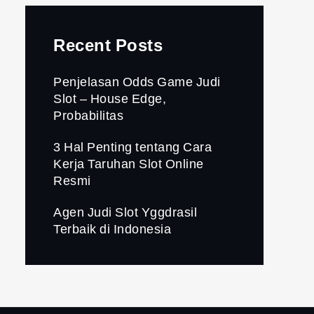
Recent Posts
Penjelasan Odds Game Judi
Slot – House Edge,
Probabilitas
3 Hal Penting tentang Cara
Kerja Taruhan Slot Online
Resmi
Agen Judi Slot Yggdrasil
Terbaik di Indonesia