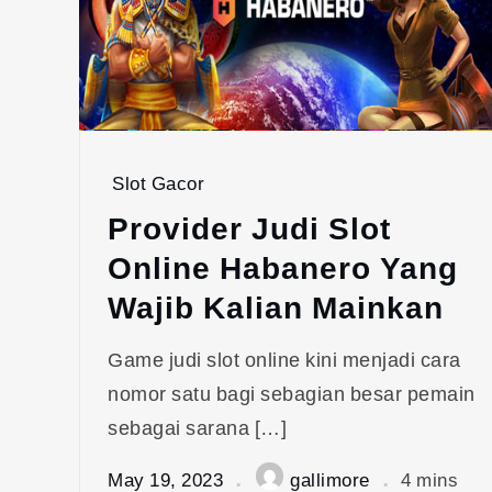
Slot Gacor
Provider Judi Slot
Online Habanero Yang
Wajib Kalian Mainkan
Game judi slot online kini menjadi cara
nomor satu bagi sebagian besar pemain
sebagai sarana […]
May 19, 2023
gallimore
4 mins