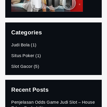
Categories
Judi Bola
(1)
Situs Poker
(1)
Slot Gacor
(5)
Recent Posts
Penjelasan Odds Game Judi Slot – House